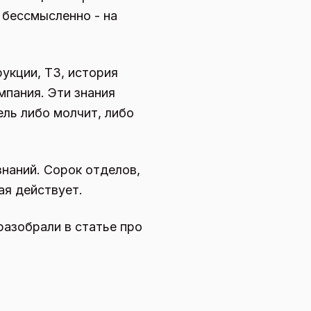
 бессмысленно - на
рукции, ТЗ, история
мпания. Эти знания
ель либо молчит, либо
знаний. Сорок отделов,
ая действует.
разобрали в статье про