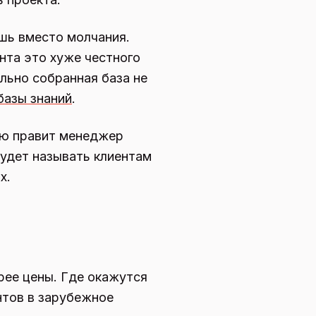
шь вместо молчания.
ента это хуже честного
ильно собранная база не
базы знаний
.
елю правит менеджер
будет называть клиентам
х.
трее цены. Где окажутся
нтов в зарубежное