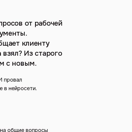
просов от рабочей
кументы.
общает клиенту
 взял? Из старого
м с новым.
И провал
е в нейросети.
 на общие вопросы