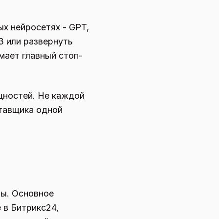
х нейросетях - GPT,
З или развернуть
мает главный стоп-
щностей. Не каждой
ставщика одной
зы. Основное
 в Битрикс24,