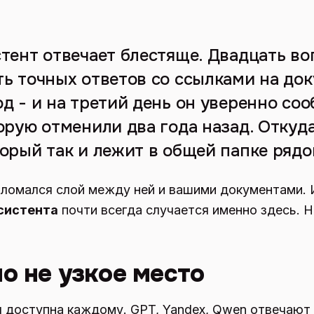
стент отвечает блестяще. Двадцать во
ть точных ответов со ссылками на до
д - и на третий день он уверенно со
орую отменили два года назад. Откуда
торый так и лежит в общей папке рядо
Сломался слой между ней и вашими документами. 
систента
почти всегда случается именно здесь. Н
о не узкое место
я доступна каждому. GPT, Yandex, Qwen отвечают