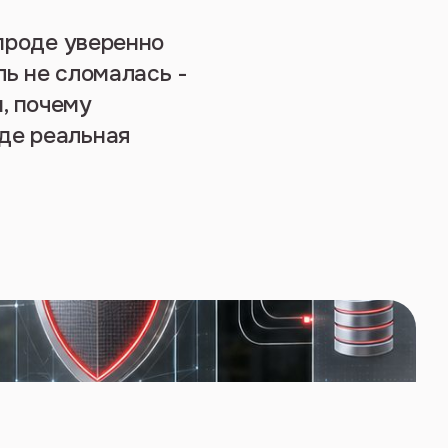
 проде уверенно
ль не сломалась -
, почему
де реальная