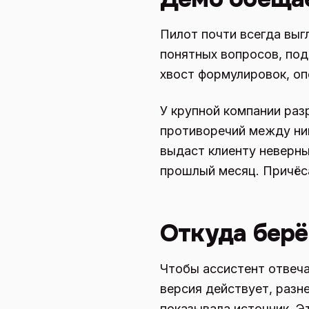
Пилот почти всегда выг
понятных вопросов, под
хвост формулировок, оп
У крупной компании раз
противоречий между ними
выдаст клиенту неверны
прошлый месяц. Причёса
Откуда берё
Чтобы ассистент отвеча
версия действует, разн
показывала источник. Э