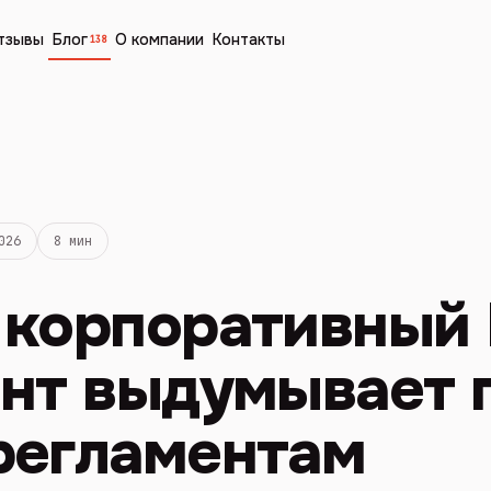
тзывы
Блог
О компании
Контакты
138
026
8 мин
 корпоративный
ент выдумывает 
регламентам