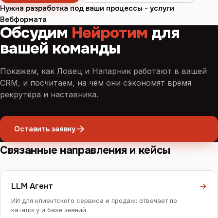
Нужна разработка под ваши процессы - услуги
Вебформата
Обсудим
Нейротим
для
вашей команды
Покажем, как Ловец и Напарник работают в вашей
CRM, и посчитаем, на чём они сэкономят время
рекрутёра и наставника.
Оставить заявку
Связанные направления и кейсы
LLM Агент
→
ИИ для клиентского сервиса и продаж: отвечает по
каталогу и базе знаний.