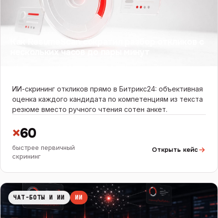
Как ResumeScan сократил разбор откликов с
нескольких часов до пары минут
ИИ-скрининг откликов прямо в Битрикс24: объективная
оценка каждого кандидата по компетенциям из текста
резюме вместо ручного чтения сотен анкет.
×
60
быстрее первичный
Открыть кейс
скрининг
ЧАТ-БОТЫ И ИИ
ИИ