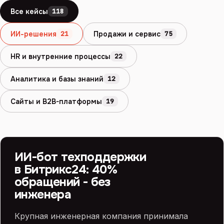
Все кейсы
118
ИИ-решения
Продажи и сервис
21
75
HR и внутренние процессы
22
Аналитика и базы знаний
12
Сайты и B2B-платформы
19
БИТРИКС24 И ИИ
ИИ
ИИ-бот техподдержки
в Битрикс24: 40%
обращений - без
инженера
Крупная инженерная компания принимала