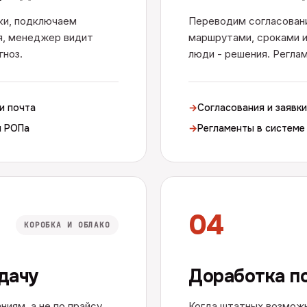
ки, подключаем
Переводим согласовани
я, менеджер видит
маршрутами, сроками и
гноз.
люди - решения. Реглам
и почта
→
Согласования и заявки
я РОПа
→
Регламенты в системе
04
КОРОБКА И ОБЛАКО
адачу
Доработка п
иям, а не по прайсу.
Когда штатных возможн