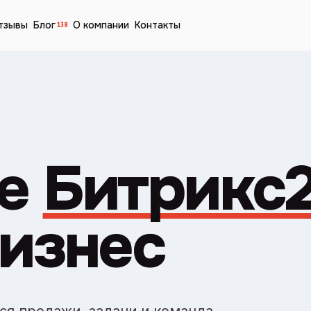
тзывы
Блог
О компании
Контакты
138
е
Битрикс
бизнес
ся продажи, задачи и команда.