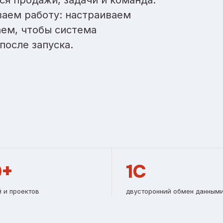
ваем работу: настраиваем
ем, чтобы система
после запуска.
0+
1С
 и проектов
двусторонний обмен данным