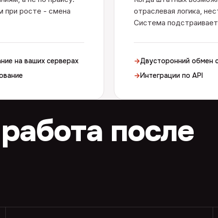
 при росте - смена
отраслевая логика, нес
Система подстраиваетс
ние на ваших серверах
→
Двусторонний обмен с
ование
→
Интеграции по API
 работа после