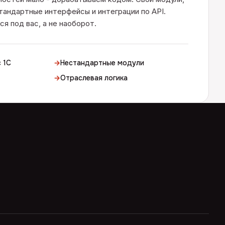
тандартные интерфейсы и интеграции по API.
я под вас, а не наоборот.
 1С
→
Нестандартные модули
→
Отраслевая логика