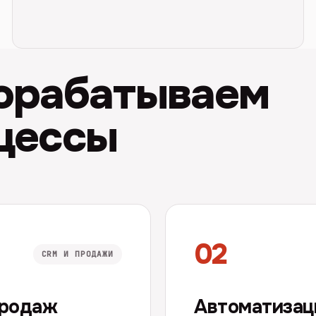
дорабатываем
цессы
02
CRM И ПРОДАЖИ
продаж
Автоматизац