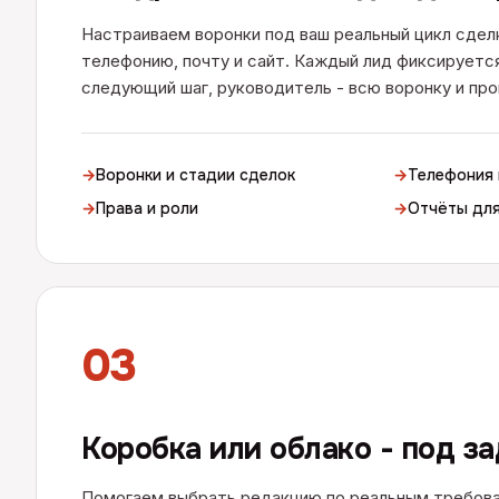
Настраиваем воронки под ваш реальный цикл сдел
телефонию, почту и сайт. Каждый лид фиксируетс
следующий шаг, руководитель - всю воронку и про
→
Воронки и стадии сделок
→
Телефония 
→
Права и роли
→
Отчёты дл
03
Коробка или облако - под з
Помогаем выбрать редакцию по реальным требован