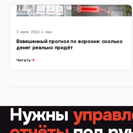
АНАЛИТИКА
3 июля 2026
·
4 мин
Взвешенный прогноз по воронке: сколько
денег реально придёт
→
Читать
Нужны
управл
отчёты
под ру