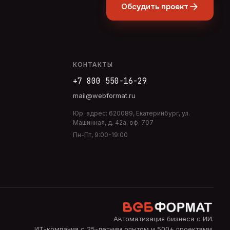
Обсудить проект
КОНТАКТЫ
+7 800 550-16-29
mail@webformat.ru
Юр. адрес:
620089
,
Екатеринбург
,
ул.
Машинная, д. 42а, оф. 707
Пн-Пт, 9:00-19:00
Автоматизация бизнеса с ИИ
.
ИТ-компания с 25-летним опытом и 500+ проектами.