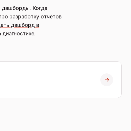
и дашборды. Когда
 про
разработку отчётов
дать дашборд в
 диагностике.
→