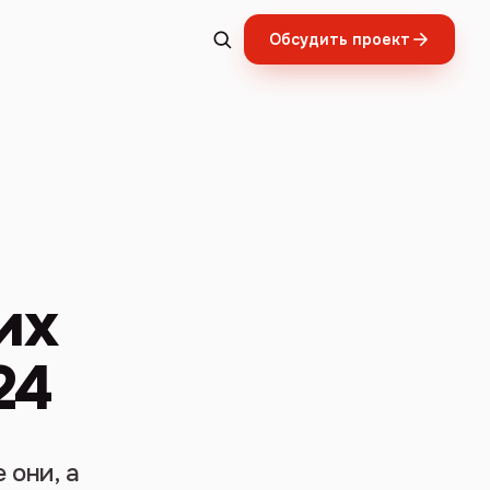
Обсудить проект
их
24
 они, а