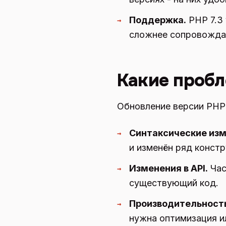
Поддержка.
PHP 7.3 
→
сложнее сопровождат
Какие пробл
Обновление версии PHP 
Синтаксические изм
→
и изменён ряд конст
Изменения в API.
Час
→
существующий код.
Производительност
→
нужна оптимизация и