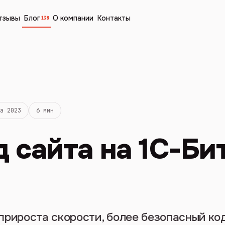
тзывы
Блог
О компании
Контакты
138
та 2023
6 мин
 сайта на 1С-Би
прироста скорости, более безопасный ко