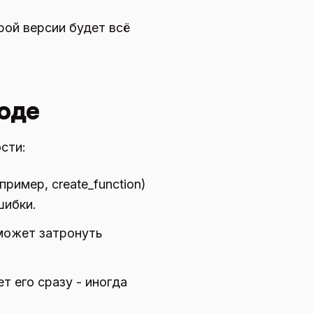
рой версии будет всё
оде
сти:
ример, create_function)
шибки.
 может затронуть
т его сразу - иногда