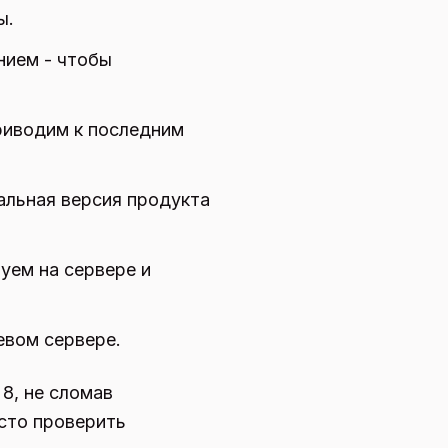
ы.
нием - чтобы
риводим к последним
альная версия продукта
уем на сервере и
евом сервере.
8, не сломав
сто проверить