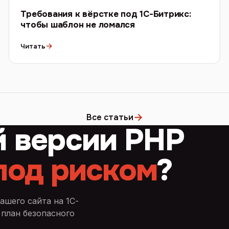
Требования к вёрстке под 1С-Битрикс:
чтобы шаблон не ломался
→
Читать
→
Все статьи
й версии PHP
под риском
?
ашего сайта на 1С-
 план безопасного