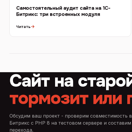
Самостоятельный аудит сайта на 1С-
Битрикс: три встроенных модуля
→
Читать
Сайт на старо
тормозит или 
Обсудим ваш проект - проверим совместимость в
Битрикс с PHP 8 на тестовом сервере и составим
перехода.