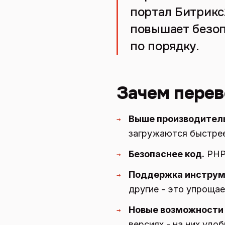
портал Битрикс
повышает безоп
по порядку.
Зачем перев
Выше производител
→
загружаются быстрее,
Безопаснее код.
PHP 
→
Поддержка инструм
→
другие - это упрощае
Новые возможности 
→
версиях - на них удоб