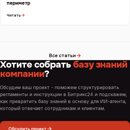
периметр
→
Читать
→
Все статьи
Хотите собрать
базу знаний
компании
?
Обсудим ваш проект - поможем структурировать
регламенты и инструкции в Битрикс24 и подскажем,
как превратить базу знаний в основу для ИИ-агента,
который отвечает сотрудникам и клиентам.
Обсудить проект