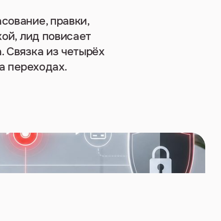
сование, правки,
кой, лид повисает
. Связка из четырёх
на переходах.