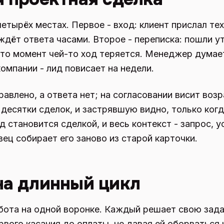
четырёх местах. Первое - вход: клиент прислал те
ждёт ответа часами. Второе - переписка: пошли у
-то момент чей-то ход теряется. Менеджер думает
омпании - лид повисает на недели.
равлено, а ответа нет; на согласовании висит воз
 десятки сделок, и застрявшую видно, только когд
д становится сделкой, и весь контекст - запрос, ус
вец собирает его заново из старой карточки.
на длинный цикл
ота на одной воронке. Каждый решает свою задач
рвого касания до оплаты, не давая ей оборваться 