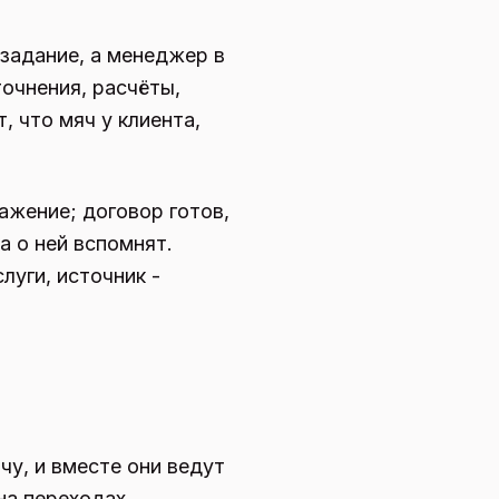
хзадание, а менеджер в
точнения, расчёты,
, что мяч у клиента,
ражение; договор готов,
а о ней вспомнят.
луги, источник -
у, и вместе они ведут
на переходах.