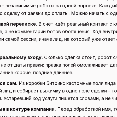
 - независимые роботы на одной воронке. Каждый
 сделку от заявки до оплаты. Можно начать с од
ивой переписке.
В счёт идёт реальный контакт с к
те, а не комментарии ботов обогащения. Ход внутр
и самой сессии, иначе лид, на который уже ответ
 реальному входу.
Сколько сделка стоит, робот с
 не от даты правки: правка полей омолаживает дат
ранние короче, поздние длиннее.
ся сам.
Из коробки Битрикс кастомные поля лида 
 лид и собирает выжимку в одно поле сделки - то
 Устаревший код услуги пишется словами, а не ч
е в контуре компании.
Перед обработкой имя, те
ются заглушками, настоящие данные подставляют