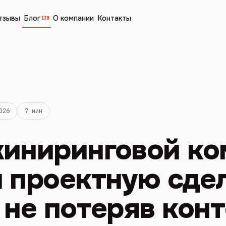
тзывы
Блог
О компании
Контакты
138
026
7 мин
жиниринговой ко
 проектную сде
 не потеряв кон