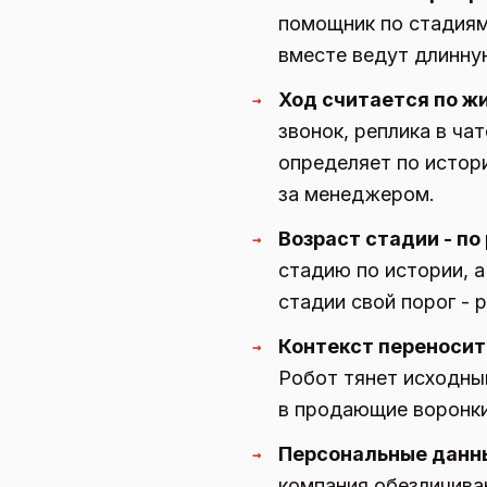
помощник по стадиям
вместе ведут длинную
Ход считается по ж
→
звонок, реплика в ча
определяет по истори
за менеджером.
Возраст стадии - по
→
стадию по истории, а
стадии свой порог - 
Контекст переносит
→
Робот тянет исходный
в продающие воронки.
Персональные данны
→
компания обезличива