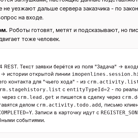
 не уезжают дальше сервера заказчика - по зако
опрос на входе.
ом.
Роботы готовят, метят и подсказывают, но пи
двигает тоже человек.
 REST. Текст заявки берётся из поля "Задача" -> вхо
 -> истории открытой линии
imopenlines.session.h
го контакта для "чьего хода" - из
crm.activity.lis
с
- по реаль
rm.stagehistory.list
entityTypeId=2
я через
и пишется в сделку через
crm.lead.get
crm.d
тавятся делом
, письмо клие
crm.activity.todo.add
. Записи в карточку идут с
COMPLETED=Y
REGISTER_SON
бными событиями.