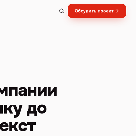
Обсудить проект
мпании
лку до
текст