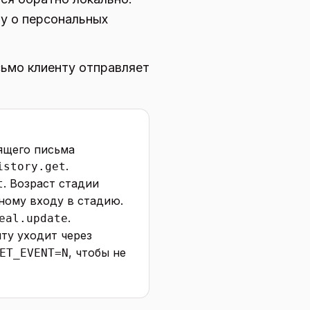
ну о персональных
сьмо клиенту отправляет
дящего письма
.
istory.get
. Возраст стадии
t
ному входу в стадию.
.
eal.update
нту уходит через
, чтобы не
ET_EVENT=N