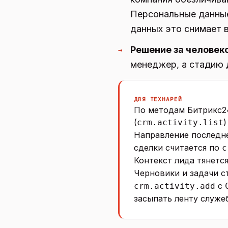
Персональные данные
данных это снимает в
Решение за человек
→
менеджер, а стадию 
ДЛЯ ТЕХНАРЕЙ
По методам Битрикс24
(
)
crm.activity.list
Направление последне
сделки считается по
c
Контекст лида тянетс
Черновики и задачи с
с
crm.activity.add
засыпать ленту служе