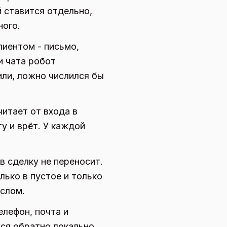
 ставится отдельно,
ного.
лиентом - письмо,
и чата робот
или, ложно числился бы
читает от входа в
у и врёт. У каждой
в сделку не переносит.
лько в пустое и только
ислом.
лефон, почта и
ся обратно локально.