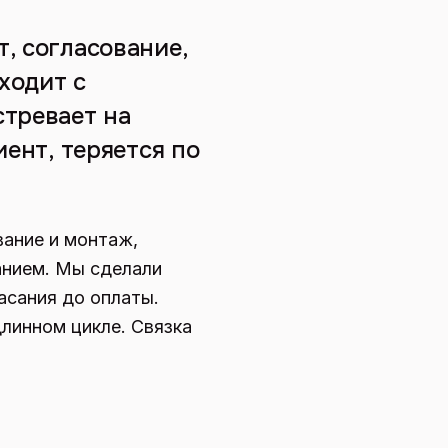
, согласование,
уходит с
стревает на
иент, теряется по
ание и монтаж,
данием. Мы сделали
асания до оплаты.
линном цикле. Связка