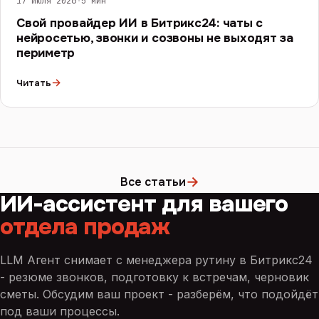
17 июля 2026
·
5 мин
Свой провайдер ИИ в Битрикс24: чаты с
нейросетью, звонки и созвоны не выходят за
периметр
→
Читать
→
Все статьи
ИИ-ассистент для вашего
отдела продаж
LLM Агент снимает с менеджера рутину в Битрикс24
- резюме звонков, подготовку к встречам, черновик
сметы. Обсудим ваш проект - разберём, что подойдёт
под ваши процессы.