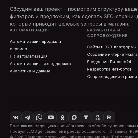
Обсудим ваш проект - посмотрим структуру вашег
фильтров и предложим, как сделать SEO-страниц
которые приводят целевые запросы в магазин.
АВТОМАТИЗАЦИЯ
РАЗРАБОТКА И
СОПРОВОЖДЕНИЕ
Автоматизация продаж и
Сайты и B2B-платформы
сервиса
Создание интернет-маг
HR-автоматизация
Внедрение Битрикс24
Автоматизация техподдержки
Разработка чат-ботов
Аналитика и данные
Сопровождение и разви
Политика конфиденциальности
Согласие на обработку персональны
Продукт
LLM Agent
включён в реестр российского ПО, Запись №
29
©
2026
Общество с ограниченной ответственностью "
Вебформат
".