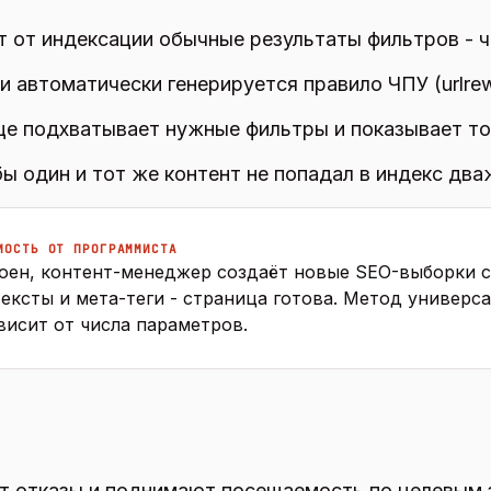
ют от индексации обычные результаты фильтров - 
 автоматически генерируется правило ЧПУ (urlrew
це подхватывает нужные фильтры и показывает то
ы один и тот же контент не попадал в индекс два
МОСТЬ ОТ ПРОГРАММИСТА
оен, контент-менеджер создаёт новые SEO-выборки с
тексты и мета-теги - страница готова. Метод универс
висит от числа параметров.
т отказы и поднимают посещаемость по целевым 