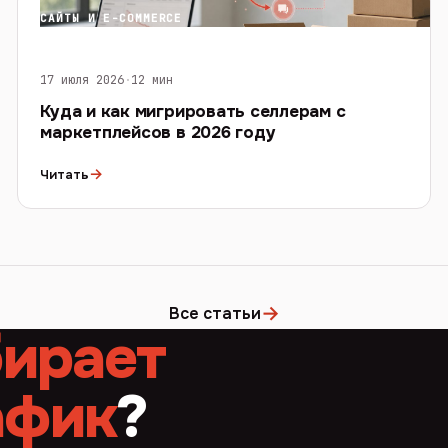
САЙТЫ И E-COMMERCE
17 июля 2026
·
12 мин
Куда и как мигрировать селлерам с
маркетплейсов в 2026 году
→
Читать
→
Все статьи
бирает
афик
?