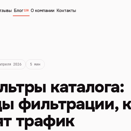
тзывы
Блог
О компании
Контакты
138
апреля 2026
5 мин
ьтры каталога:
цы фильтрации, 
ят трафик