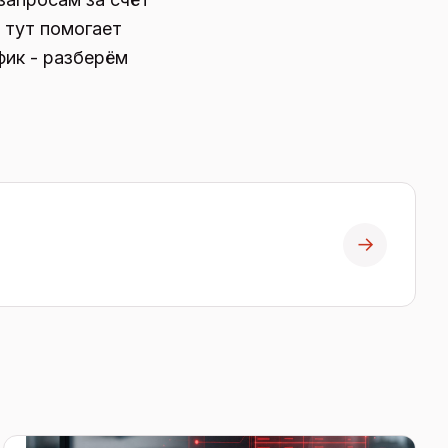
 тут помогает
фик - разберём
→