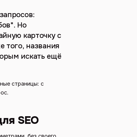
запросов:
ов". Но
айную карточку с
е того, названия
торым искать ещё
ные страницы: с
ос.
для SEO
аметрами, без своего