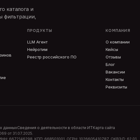
о каталога и
ы фильтрации,
ПРОДУКТЫ
КОМПАНИЯ
LLM Агент
О компании
Нейротим
Кейсы
азинов
Реестр российского ПО
Отзывы
Блог
Вакансии
тие
Контакты
Реквизиты
х данных
Сведения о деятельности в области ИТ
Карта сайта
069
от
31.07.2025
.
 ИНН:
6672146298
. КПП:
668501001
. ОГРН:
1026605410787
. ОКВЭД:
62.01
.