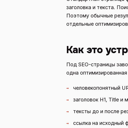
заголовка и текста. Пои
Поэтому обычные резул
отдельные оптимизиров
Как это уст
Под SEO-страницы завод
одна оптимизированная 
человекопонятный UR
→
заголовок H1, Title и
→
тексты до и после ре
→
ссылка на исходный 
→