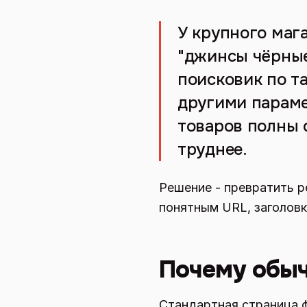
У крупного маг
"джинсы чёрные
поисковик по т
другими парамет
товаров полны 
труднее.
Решение - превратить р
понятным URL, заголовк
Почему обыч
Стандартная страница ф