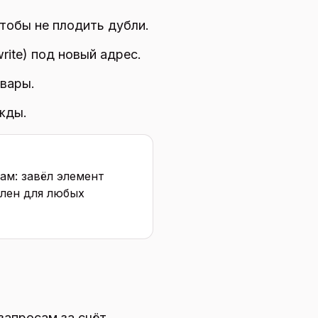
чтобы не плодить дубли.
rite) под новый адрес.
вары.
жды.
ам: завёл элемент
ален для любых
запросам за счёт