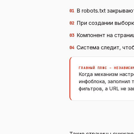
В robots.txt закрыва
01
При создании выборки
02
Компонент на страни
03
Система следит, чтоб
04
ГЛАВНЫЙ ПЛЮС - НЕЗАВИСИ
Когда механизм настр
инфоблока, заполнил 
фильтров, а URL не за
Такие страницы снижаю