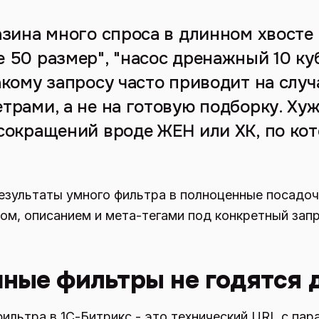
азина много спроса в длинном хвосте 
 50 размер", "насос дренажный 10 куб
акому запросу часто приводит на случ
рами, а не на готовую подборку. Хуж
сокращений вроде ЖЕН или ХК, по ко
езультаты умного фильтра в полноценные посадоч
ом, описанием и мета-тегами под конкретный запр
ные фильтры не годятся 
ильтра в 1С-Битрикс - это технический URL с пар