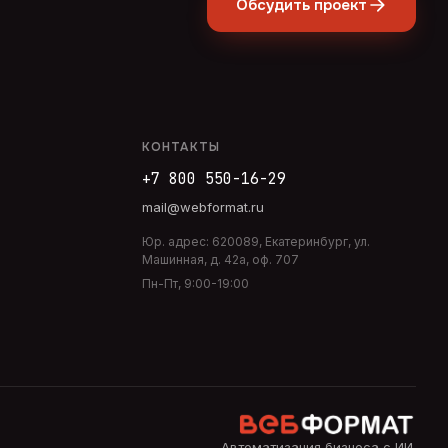
Обсудить проект
КОНТАКТЫ
+7 800 550-16-29
mail@webformat.ru
Юр. адрес:
620089
,
Екатеринбург
,
ул.
Машинная, д. 42а, оф. 707
Пн-Пт, 9:00-19:00
Автоматизация бизнеса с ИИ
.