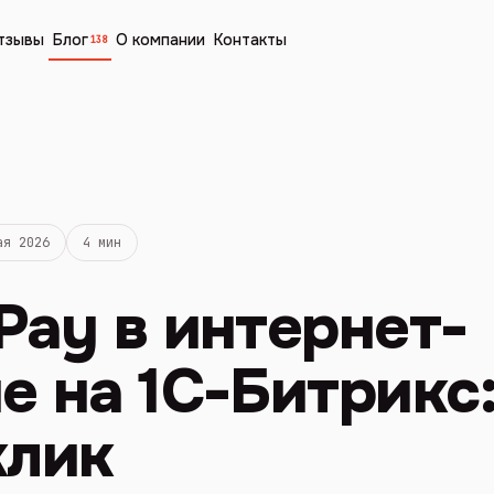
тзывы
Блог
О компании
Контакты
138
ая 2026
4 мин
Pay в интернет-
е на 1С-Битрикс:
клик