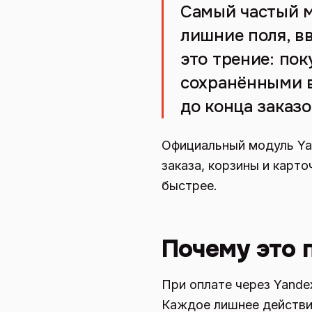
Самый частый мо
лишние поля, вв
это трение: пок
сохранёнными в
до конца заказо
Официальный модуль Yan
заказа, корзины и карт
быстрее.
Почему это 
При оплате через Yande
Каждое лишнее действие