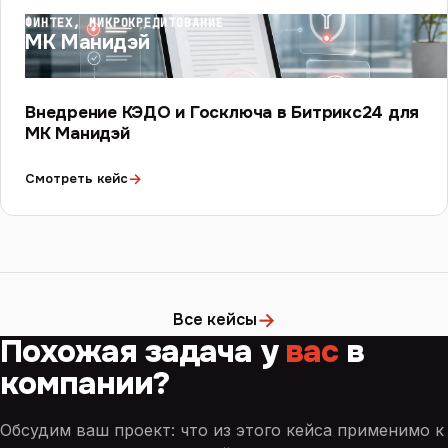
ФИНТЕХ, МИКРОКРЕДИТОВАНИЕ
МК Манидэй
Внедрение КЭДО и Госключа в Битрикс24 для
МК Манидэй
→
Смотреть кейс
→
Все кейсы
Похожая задача у
вас
в
компании?
Обсудим ваш проект: что из этого кейса применимо к