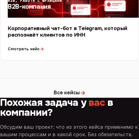
B2B, РАБОТА С ЮРЛИЦАМИ
B2B-компания
Корпоративный чат-бот в Telegram, который
распознаёт клиентов по ИНН
→
Смотреть кейс
→
Все кейсы
Похожая задача у
вас
в
компании?
Обсудим ваш проект: что из этого кейса применимо к
вашим процессам и в какой срок. Без обязательств.